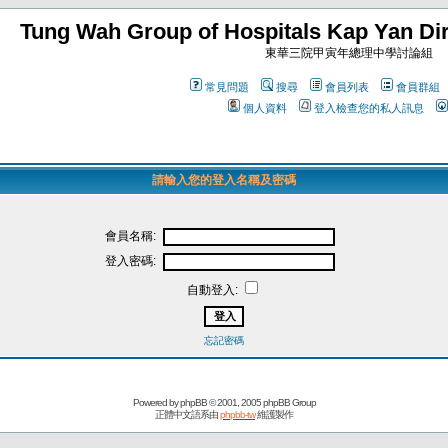
Tung Wah Group of Hospitals Kap Yan Dir
東華三院甲寅年總理中學討論組
常見問題
搜尋
會員列表
會員群組
個人資料
登入檢查您的私人訊息
請輸入您的登入名稱及密碼
會員名稱:
登入密碼:
自動登入:
忘記密碼
Powered by
phpBB
© 2001, 2005 phpBB Group
正體中文語系由
phpbb-tw
維護製作