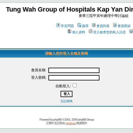
Tung Wah Group of Hospitals Kap Yan Dir
東華三院甲寅年總理中學討論組
常見問題
搜尋
會員列表
會員群組
個人資料
登入檢查您的私人訊息
請輸入您的登入名稱及密碼
會員名稱:
登入密碼:
自動登入:
忘記密碼
Powered by
phpBB
© 2001, 2005 phpBB Group
正體中文語系由
phpbb-tw
維護製作