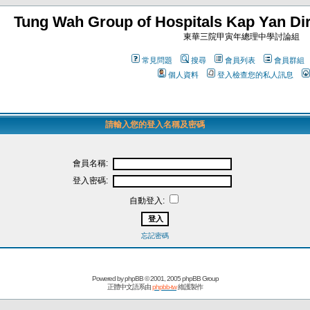
Tung Wah Group of Hospitals Kap Yan Dir
東華三院甲寅年總理中學討論組
常見問題
搜尋
會員列表
會員群組
個人資料
登入檢查您的私人訊息
請輸入您的登入名稱及密碼
會員名稱:
登入密碼:
自動登入:
忘記密碼
Powered by
phpBB
© 2001, 2005 phpBB Group
正體中文語系由
phpbb-tw
維護製作