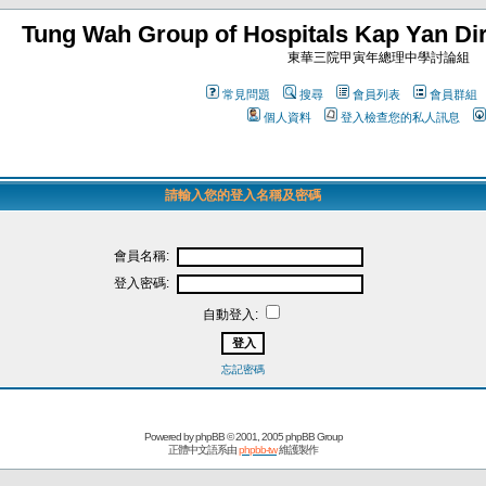
Tung Wah Group of Hospitals Kap Yan Dir
東華三院甲寅年總理中學討論組
常見問題
搜尋
會員列表
會員群組
個人資料
登入檢查您的私人訊息
請輸入您的登入名稱及密碼
會員名稱:
登入密碼:
自動登入:
忘記密碼
Powered by
phpBB
© 2001, 2005 phpBB Group
正體中文語系由
phpbb-tw
維護製作