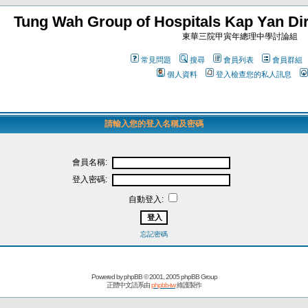
Tung Wah Group of Hospitals Kap Yan Dir
東華三院甲寅年總理中學討論組
常見問題
搜尋
會員列表
會員群組
個人資料
登入檢查您的私人訊息
請輸入您的登入名稱及密碼
會員名稱:
登入密碼:
自動登入:
忘記密碼
Powered by
phpBB
© 2001, 2005 phpBB Group
正體中文語系由
phpbb-tw
維護製作