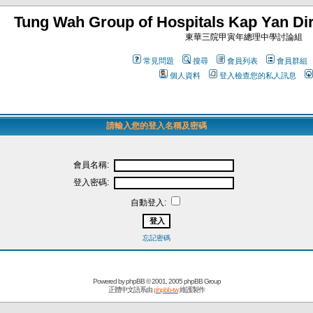
Tung Wah Group of Hospitals Kap Yan Dir
東華三院甲寅年總理中學討論組
常見問題
搜尋
會員列表
會員群組
個人資料
登入檢查您的私人訊息
請輸入您的登入名稱及密碼
會員名稱:
登入密碼:
自動登入:
忘記密碼
Powered by
phpBB
© 2001, 2005 phpBB Group
正體中文語系由
phpbb-tw
維護製作