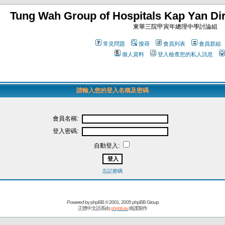
Tung Wah Group of Hospitals Kap Yan Dir
東華三院甲寅年總理中學討論組
常見問題
搜尋
會員列表
會員群組
個人資料
登入檢查您的私人訊息
請輸入您的登入名稱及密碼
會員名稱:
登入密碼:
自動登入:
忘記密碼
Powered by
phpBB
© 2001, 2005 phpBB Group
正體中文語系由
phpbb-tw
維護製作