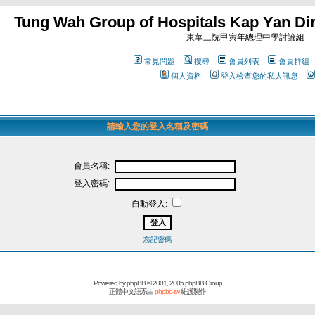
Tung Wah Group of Hospitals Kap Yan Dir
東華三院甲寅年總理中學討論組
常見問題
搜尋
會員列表
會員群組
個人資料
登入檢查您的私人訊息
請輸入您的登入名稱及密碼
會員名稱:
登入密碼:
自動登入:
忘記密碼
Powered by
phpBB
© 2001, 2005 phpBB Group
正體中文語系由
phpbb-tw
維護製作