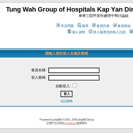
Tung Wah Group of Hospitals Kap Yan Dir
東華三院甲寅年總理中學討論組
常見問題
搜尋
會員列表
會員群組
個人資料
登入檢查您的私人訊息
請輸入您的登入名稱及密碼
會員名稱:
登入密碼:
自動登入:
忘記密碼
Powered by
phpBB
© 2001, 2005 phpBB Group
正體中文語系由
phpbb-tw
維護製作