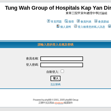
Tung Wah Group of Hospitals Kap Yan Dir
東華三院甲寅年總理中學討論組
常見問題
搜尋
會員列表
會員群組
個人資料
登入檢查您的私人訊息
請輸入您的登入名稱及密碼
會員名稱:
登入密碼:
自動登入:
忘記密碼
Powered by
phpBB
© 2001, 2005 phpBB Group
正體中文語系由
phpbb-tw
維護製作