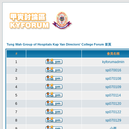
Tung Wah Group of Hospitals Kap Yan Directors' College Forum 首頁
#
會員名稱
1
kyforumadmin
2
sp070016
3
sp070108
4
sp070109
5
sp070114
6
sp070120
7
sp070122
8
sp070129
小棗
9