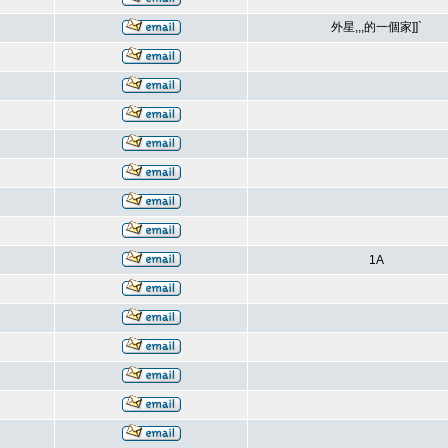
外星,,,的一個家]]`
1A