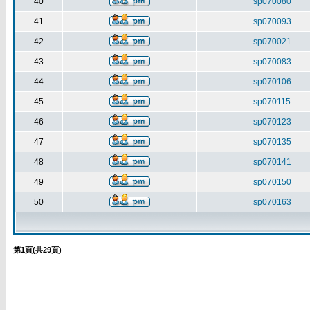
40
sp070080
41
sp070093
42
sp070021
43
sp070083
44
sp070106
45
sp070115
46
sp070123
47
sp070135
48
sp070141
49
sp070150
50
sp070163
第
1
頁(共
29
頁)