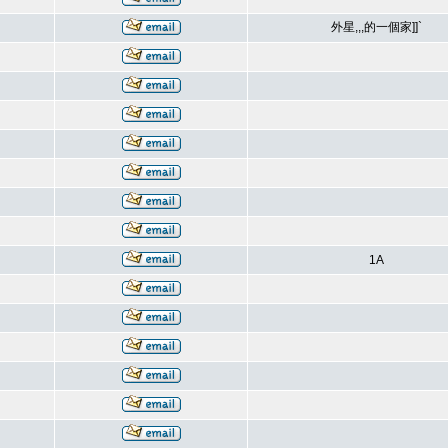
外星,,,的一個家]]`
1A