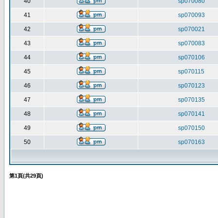
40
sp070080
41
sp070093
42
sp070021
43
sp070083
44
sp070106
45
sp070115
46
sp070123
47
sp070135
48
sp070141
49
sp070150
50
sp070163
第
1
頁(共
29
頁)