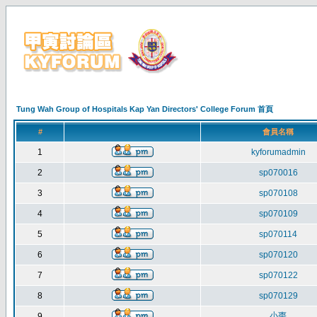
Tung Wah Group of Hospitals Kap Yan Directors' College Forum 首頁
#
會員名稱
1
kyforumadmin
2
sp070016
3
sp070108
4
sp070109
5
sp070114
6
sp070120
7
sp070122
8
sp070129
小棗
9