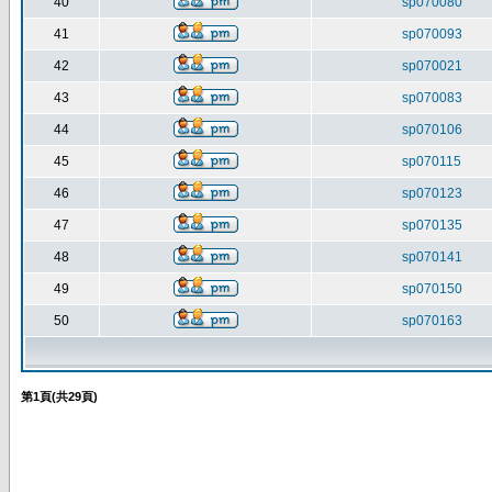
40
sp070080
41
sp070093
42
sp070021
43
sp070083
44
sp070106
45
sp070115
46
sp070123
47
sp070135
48
sp070141
49
sp070150
50
sp070163
第
1
頁(共
29
頁)