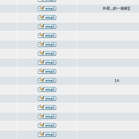
外星,,,的一個家]]`
1A