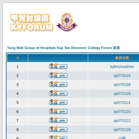
Tung Wah Group of Hospitals Kap Yan Directors' College Forum 首頁
#
會員名稱
1
kyforumadmin
2
sp070016
3
sp070108
4
sp070109
5
sp070114
6
sp070120
7
sp070122
8
sp070129
小棗
9