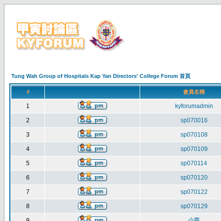
Tung Wah Group of Hospitals Kap Yan Directors' College Forum 首頁
#
會員名稱
1
kyforumadmin
2
sp070016
3
sp070108
4
sp070109
5
sp070114
6
sp070120
7
sp070122
8
sp070129
小棗
9