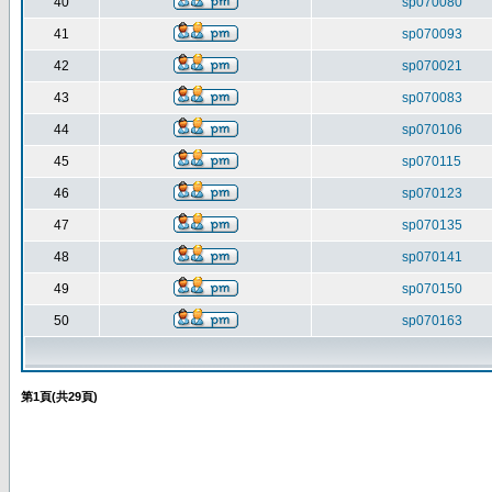
40
sp070080
41
sp070093
42
sp070021
43
sp070083
44
sp070106
45
sp070115
46
sp070123
47
sp070135
48
sp070141
49
sp070150
50
sp070163
第
1
頁(共
29
頁)