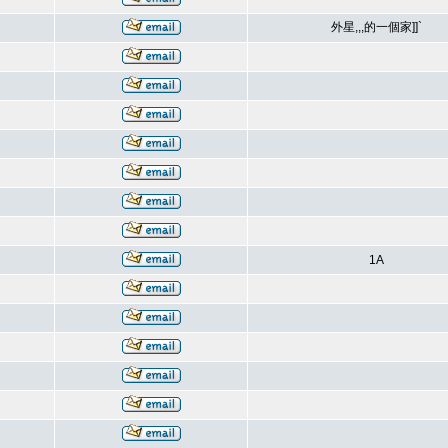
外星,,,的一個家]]`
1A