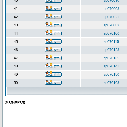
40
sp070080
41
sp070093
42
sp070021
43
sp070083
44
sp070106
45
sp070115
46
sp070123
47
sp070135
48
sp070141
49
sp070150
50
sp070163
第
1
頁(共
29
頁)