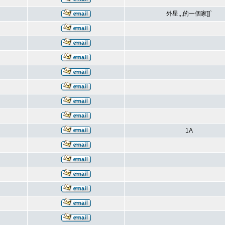
外星,,,的一個家]]`
1A