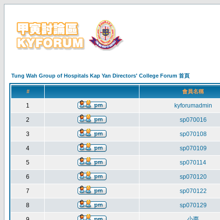
Tung Wah Group of Hospitals Kap Yan Directors' College Forum 首頁
#
會員名稱
1
kyforumadmin
2
sp070016
3
sp070108
4
sp070109
5
sp070114
6
sp070120
7
sp070122
8
sp070129
小棗
9