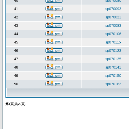
40
sp070080
41
sp070093
42
sp070021
43
sp070083
44
sp070106
45
sp070115
46
sp070123
47
sp070135
48
sp070141
49
sp070150
50
sp070163
第
1
頁(共
29
頁)