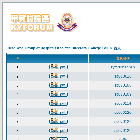
Tung Wah Group of Hospitals Kap Yan Directors' College Forum 首頁
#
會員名稱
1
kyforumadmin
2
sp070016
3
sp070108
4
sp070109
5
sp070114
6
sp070120
7
sp070122
8
sp070129
小棗
9