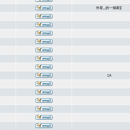
外星,,,的一個家]]`
1A