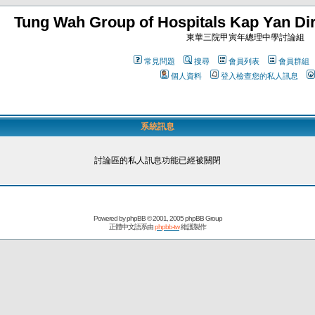
Tung Wah Group of Hospitals Kap Yan Dir
東華三院甲寅年總理中學討論組
常見問題
搜尋
會員列表
會員群組
個人資料
登入檢查您的私人訊息
系統訊息
討論區的私人訊息功能已經被關閉
Powered by
phpBB
© 2001, 2005 phpBB Group
正體中文語系由
phpbb-tw
維護製作