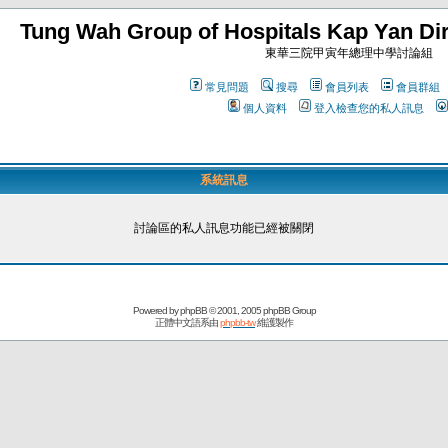
Tung Wah Group of Hospitals Kap Yan Dir
東華三院甲寅年總理中學討論組
常見問題
搜尋
會員列表
會員群組
個人資料
登入檢查您的私人訊息
系統訊息
討論區的私人訊息功能已經被關閉
Powered by
phpBB
© 2001, 2005 phpBB Group
正體中文語系由
phpbb-tw
維護製作