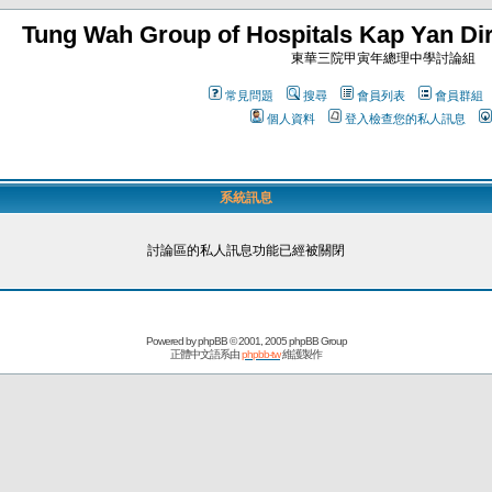
Tung Wah Group of Hospitals Kap Yan Dir
東華三院甲寅年總理中學討論組
常見問題
搜尋
會員列表
會員群組
個人資料
登入檢查您的私人訊息
系統訊息
討論區的私人訊息功能已經被關閉
Powered by
phpBB
© 2001, 2005 phpBB Group
正體中文語系由
phpbb-tw
維護製作