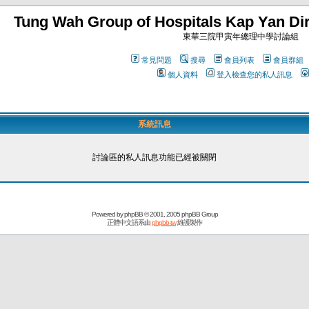
Tung Wah Group of Hospitals Kap Yan Dir
東華三院甲寅年總理中學討論組
常見問題
搜尋
會員列表
會員群組
個人資料
登入檢查您的私人訊息
系統訊息
討論區的私人訊息功能已經被關閉
Powered by
phpBB
© 2001, 2005 phpBB Group
正體中文語系由
phpbb-tw
維護製作