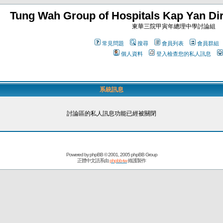
Tung Wah Group of Hospitals Kap Yan Dir
東華三院甲寅年總理中學討論組
常見問題
搜尋
會員列表
會員群組
個人資料
登入檢查您的私人訊息
系統訊息
討論區的私人訊息功能已經被關閉
Powered by
phpBB
© 2001, 2005 phpBB Group
正體中文語系由
phpbb-tw
維護製作