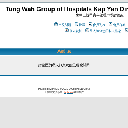
Tung Wah Group of Hospitals Kap Yan Dir
東華三院甲寅年總理中學討論組
常見問題
搜尋
會員列表
會員群組
個人資料
登入檢查您的私人訊息
系統訊息
討論區的私人訊息功能已經被關閉
Powered by
phpBB
© 2001, 2005 phpBB Group
正體中文語系由
phpbb-tw
維護製作