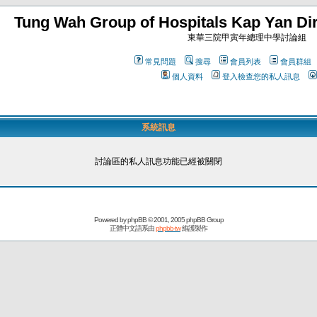
Tung Wah Group of Hospitals Kap Yan Dir
東華三院甲寅年總理中學討論組
常見問題
搜尋
會員列表
會員群組
個人資料
登入檢查您的私人訊息
系統訊息
討論區的私人訊息功能已經被關閉
Powered by
phpBB
© 2001, 2005 phpBB Group
正體中文語系由
phpbb-tw
維護製作