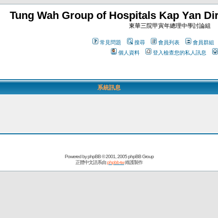
Tung Wah Group of Hospitals Kap Yan Dir
東華三院甲寅年總理中學討論組
常見問題
搜尋
會員列表
會員群組
個人資料
登入檢查您的私人訊息
系統訊息
Powered by
phpBB
© 2001, 2005 phpBB Group
正體中文語系由
phpbb-tw
維護製作