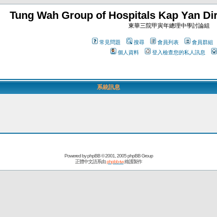
Tung Wah Group of Hospitals Kap Yan Dir
東華三院甲寅年總理中學討論組
常見問題
搜尋
會員列表
會員群組
個人資料
登入檢查您的私人訊息
系統訊息
Powered by
phpBB
© 2001, 2005 phpBB Group
正體中文語系由
phpbb-tw
維護製作