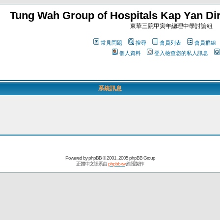
Tung Wah Group of Hospitals Kap Yan Dir
東華三院甲寅年總理中學討論組
常見問題
搜尋
會員列表
會員群組
個人資料
登入檢查您的私人訊息
系統訊息
Powered by
phpBB
© 2001, 2005 phpBB Group
正體中文語系由
phpbb-tw
維護製作