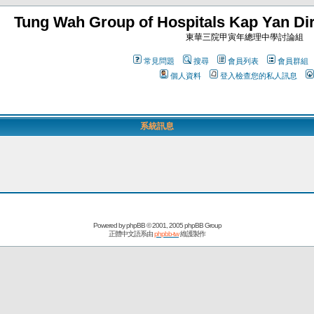
Tung Wah Group of Hospitals Kap Yan Dir
東華三院甲寅年總理中學討論組
常見問題
搜尋
會員列表
會員群組
個人資料
登入檢查您的私人訊息
系統訊息
Powered by
phpBB
© 2001, 2005 phpBB Group
正體中文語系由
phpbb-tw
維護製作