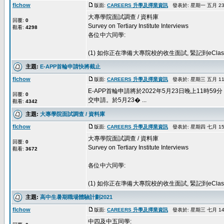
flchow
版面:
CAREERS 升學及擇業資訊
發表於: 星期一 五月 23, 
大專學院面試調查 / 資料庫
回覆:
0
Survey on Tertiary Institute Interviews
觀看:
4298
各位中六同學:
(1) 如你正在準備大專院校的收生面試, 緊記到eClass, 找eLe
主題:
E-APP首輪申請快將截止
flchow
版面:
CAREERS 升學及擇業資訊
發表於: 星期三 五月 11, 
E-APP首輪申請將於2022年5月23日晚上11
回覆:
0
交申請。於5月23� ...
觀看:
4342
主題:
大專學院面試調查 / 資料庫
flchow
版面:
CAREERS 升學及擇業資訊
發表於: 星期四 七月 15, 
大專學院面試調查 / 資料庫
回覆:
0
Survey on Tertiary Institute Interviews
觀看:
3672
各位中六同學:
(1) 如你正在準備大專院校的收生面試, 緊記到eClass, 找eLe
主題:
高中生暑期職場體驗計劃2021
flchow
版面:
CAREERS 升學及擇業資訊
發表於: 星期三 七月 14, 
中四及中五同學: