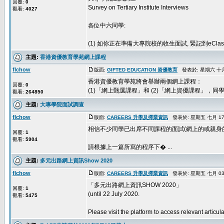
回覆:
0
Survey on Tertiary Institute Interviews
觀看:
4027
各位中六同學:
(1) 如你正在準備大專院校的收生面試, 緊記到eClass, 找eLe
主題:
香港資優教育學苑網上課程
flchow
版面:
GIFTED EDUCATION 資優教育
發表於: 星期六 十月 1
香港資優教育學苑將會舉辦兩個網上課程：
回覆:
0
(1)「網上甄選課程」和 (2)「網上資優課程」，同
觀看:
264850
主題:
大專學院面試調查
flchow
版面:
CAREERS 升學及擇業資訊
發表於: 星期五 七月 17, 
相信不少同學已出席不同課程的面試(網上的或親身的
回覆:
1
觀看:
5904
請根據上一篇所寫的程序下� ...
主題:
多元出路網上資訊Show 2020
flchow
版面:
CAREERS 升學及擇業資訊
發表於: 星期五 七月 03, 
「多元出路網上資訊SHOW 2020」
回覆:
1
(until 22 July 2020.
觀看:
5475
Please visit the platform to access relevant articu