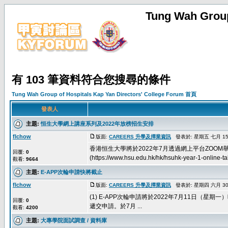
Tung Wah Group
有 103 筆資料符合您搜尋的條件
Tung Wah Group of Hospitals Kap Yan Directors' College Forum 首頁
發表人
主題:
恒生大學網上講座系列及2022年放榜招生安排
flchow
版面:
CAREERS 升學及擇業資訊
發表於: 星期五 七月 15, 
香港恒生大學將於2022年7月透過網上平台ZOO
回覆:
0
(https://www.hsu.edu.hk/hk/hsuhk-year-1-online-talk
觀看:
9664
主題:
E-APP次輪申請快將截止
flchow
版面:
CAREERS 升學及擇業資訊
發表於: 星期四 六月 30, 
(1) E-APP次輪申請將於2022年7月11日（
回覆:
0
遞交申請。於7月 ...
觀看:
4200
主題:
大專學院面試調查 / 資料庫