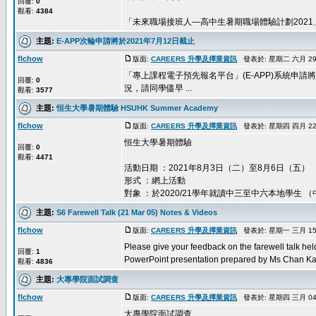
回覆:
0
觀看:
4384
「未來職場接班人—高中生暑期職場體驗計劃2021
主題:
E-APP次輪申請將於2021年7月12日截止
flchow
版面:
CAREERS 升學及擇業資訊
發表於: 星期二 六月 29, 
「專上課程電子預先報名平台」(E-APP)系統申請
回覆:
0
況，請同學儘早 ...
觀看:
3577
主題:
恒生大學暑期體驗 HSUHK Summer Academy
flchow
版面:
CAREERS 升學及擇業資訊
發表於: 星期四 四月 22, 
恒生大學暑期體驗
回覆:
0
觀看:
4471
活動日期 ：2021年8月3日（二）至8月6日（五）
形式 ：網上活動
對象 ：於2020/21學年就讀中三至中六本地學生 （中五
主題:
S6 Farewell Talk (21 Mar 05) Notes & Videos
flchow
版面:
CAREERS 升學及擇業資訊
發表於: 星期一 三月 15, 
Please give your feedback on the farewell talk he
回覆:
1
PowerPoint presentation prepared by Ms Chan Ka 
觀看:
4836
主題:
大專學院面試調查
flchow
版面:
CAREERS 升學及擇業資訊
發表於: 星期四 三月 04, 
大專學院面試調查