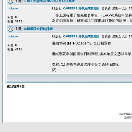
主題:
E-APP申請將於2020年7月13日截止
flchow
版面:
CAREERS 升學及擇業資訊
發表於: 星期一 六月 29, 
「專上課程電子預先報名平台」(E-APP)系統申請將於
回覆:
0
為避免臨近截止日期出現互聯網線路繁忙的情況，請提醒
觀看:
3892
主題:
港鐵學院全日制課程
flchow
版面:
CAREERS 升學及擇業資訊
發表於: 星期五 六月 19, 
港鐵學院 (MTR Academy) 全日制課程
回覆:
0
觀看:
4331
港鐵學院舉辦兩個全日制課程, 讓本年度文憑試畢業
課程: (1) 運輸營運及管理高等文憑(全日制);
(2) ...
第
1
頁(共
7
頁)
Powered by
正體