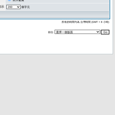
依序遞減
顯示
個字元
所有的時間均為 台灣時間 (GMT + 8 小時)
前往: