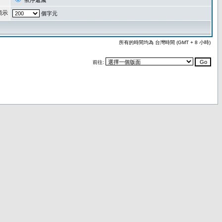
依序遞減
顯示
個字元
所有的時間均為 台灣時間 (GMT + 8 小時)
前往: