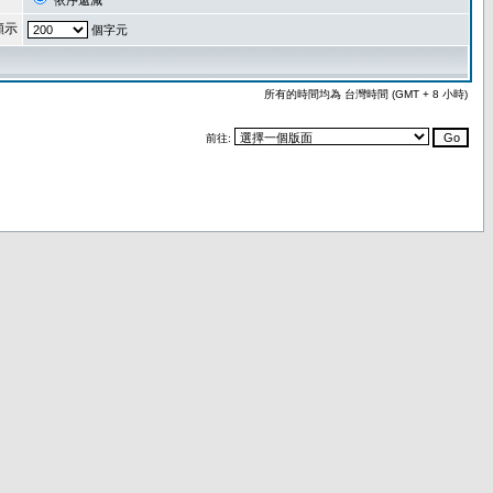
依序遞減
顯示
個字元
所有的時間均為 台灣時間 (GMT + 8 小時)
前往: