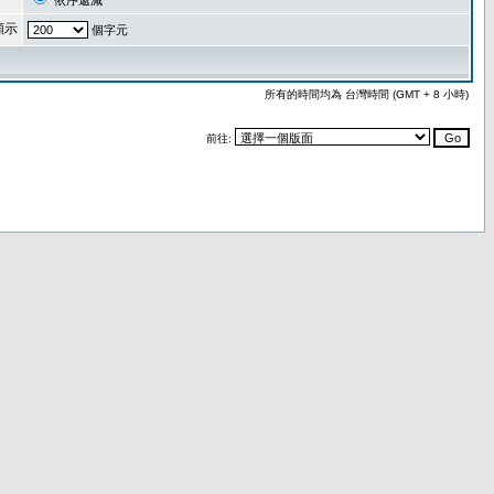
依序遞減
顯示
個字元
所有的時間均為 台灣時間 (GMT + 8 小時)
前往: