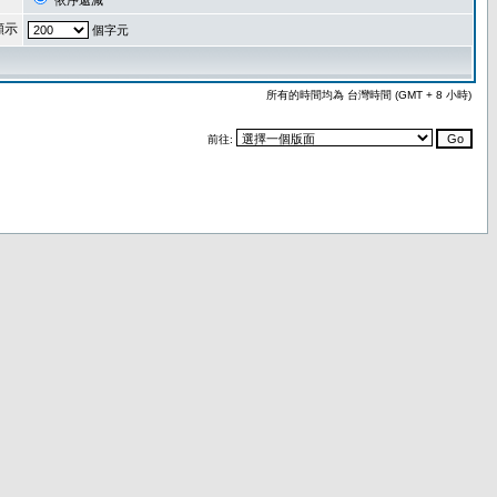
依序遞減
顯示
個字元
所有的時間均為 台灣時間 (GMT + 8 小時)
前往: