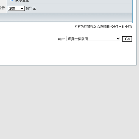
依序遞減
顯示
個字元
所有的時間均為 台灣時間 (GMT + 8 小時)
前往: