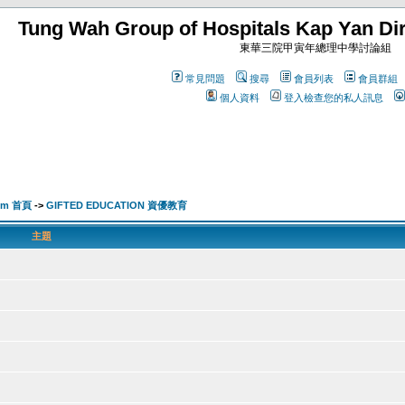
Tung Wah Group of Hospitals Kap Yan Dir
東華三院甲寅年總理中學討論組
常見問題
搜尋
會員列表
會員群組
個人資料
登入檢查您的私人訊息
orum 首頁
->
GIFTED EDUCATION 資優教育
主題