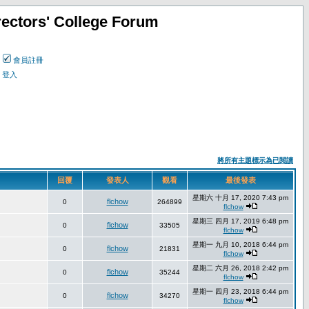
ectors' College Forum
會員註冊
登入
將所有主題標示為已閱讀
回覆
發表人
觀看
最後發表
星期六 十月 17, 2020 7:43 pm
flchow
0
264899
flchow
星期三 四月 17, 2019 6:48 pm
flchow
0
33505
flchow
星期一 九月 10, 2018 6:44 pm
flchow
0
21831
flchow
星期二 六月 26, 2018 2:42 pm
flchow
0
35244
flchow
星期一 四月 23, 2018 6:44 pm
flchow
0
34270
flchow